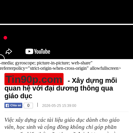
-media; gyroscope; picture-in-picture; web-share"
referrerpolicy="strict-origin-when-cross-origin" allowfullscreen>
Tin90p.com
- Xây dựng mối
quan hệ với đại dương thông qua
giáo dục
|
0
2026-05-25 15:39:00
Việc xây dựng các tài liệu giáo dục dành cho giáo
viên, học sinh và cộng đồng không chỉ góp phần