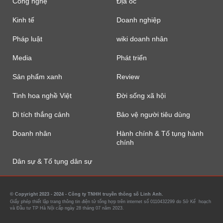
Công nghệ
Địa ốc
Kinh tế
Doanh nghiệp
Pháp luật
wiki doanh nhân
Media
Phát triển
Sản phẩm xanh
Review
Tinh hoa nghề Việt
Đời sống xã hội
Di tích thắng cảnh
Bảo vệ người tiêu dùng
Doanh nhân
Hành chính & Tố tụng hành
chính
Dân sự & Tố tụng dân sự
© Copyright 2023 - 2024 - Công ty TNHH truyền thông số Linh Anh.
Giấy phép thiết lập trang thông tin điện tử tổng hợp trên internet số 0110432299 do Sở Kế hoạch
và Đầu tư TP Hà Nội cấp ngày 28 tháng 07 năm 2023.