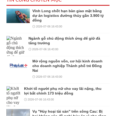
TIN CÙNG CHUYÊN MỤC
Vĩnh Long chốt hạn bàn giao mặt bằng
dự án logistics đường thủy gần 3.900 tỷ
đồng
2026-07-06 16:43:00
Ngành gỗ chủ động thích ứng để giữ đà
tăng trưởng
2026-07-06 16:43:00
Mở rộng nguồn vốn, cơ hội kinh doanh
cho doanh nghiệp Thành phố trẻ Đồng
Nai
2026-07-06 16:43:00
Khởi tố người phụ nữ cho vay lãi nặng, thu
lợi bất chính 173 triệu đồng
2026-07-06 16:43:00
Vụ "Hủy hoại tài sản" trên sông Cau: Bị