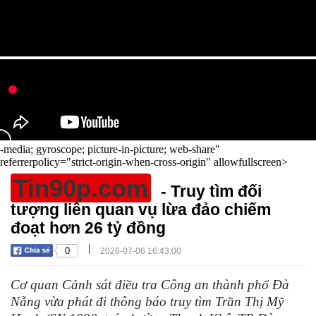
-media; gyroscope; picture-in-picture; web-share"
referrerpolicy="strict-origin-when-cross-origin" allowfullscreen>
Tin90p.com
- Truy tìm đối
tượng liên quan vụ lừa đảo chiếm
đoạt hơn 26 tỷ đồng
|
0
2026-07-06 16:43:00
Cơ quan Cảnh sát điều tra Công an thành phố Đà
Nẵng vừa phát đi thông báo truy tìm Trần Thị Mỹ