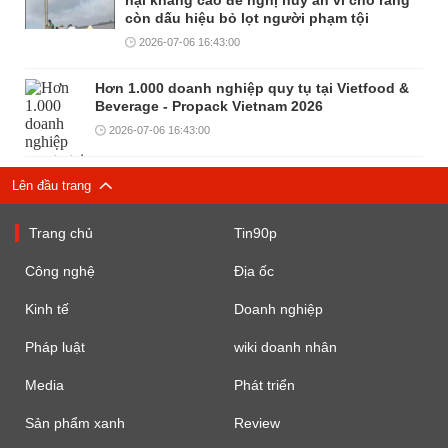
hại kháng cáo đề nghị hủy án vì cho rằng
còn dấu hiệu bỏ lọt người phạm tội
2026-07-06 16:43:00
Hơn 1.000 doanh nghiệp quy tụ tại Vietfood &
Beverage - Propack Vietnam 2026
2026-07-06 16:43:00
Lên đầu trang
Trang chủ
Tin90p
Công nghệ
Địa ốc
Kinh tế
Doanh nghiệp
Pháp luật
wiki doanh nhân
Media
Phát triển
Sản phẩm xanh
Review