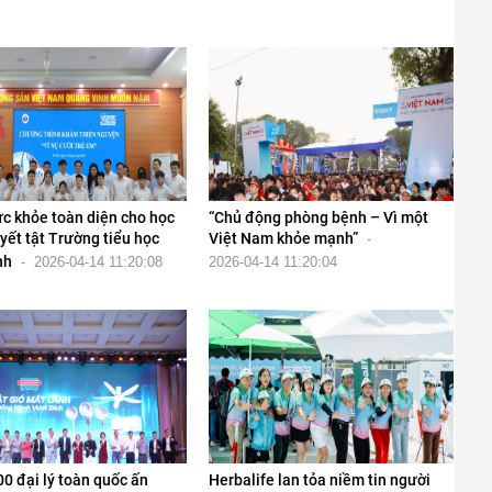
c khỏe toàn diện cho học
“Chủ động phòng bệnh – Vì một
yết tật Trường tiểu học
Việt Nam khỏe mạnh”
-
nh
-
2026-04-14 11:20:08
2026-04-14 11:20:04
0 đại lý toàn quốc ấn
Herbalife lan tỏa niềm tin người