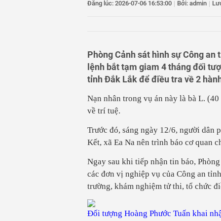
11
HOSE công bố 57 m
Đăng lúc: 2026-07-06 16:53:00
|
Bởi: admin
|
Lư
12
Bộ Công Thương ch
13
Xuất khẩu hồ tiêu 
14
Tuần cuối tháng 7,
8.200 tỷ đồng
Phòng Cảnh sát hình sự Công an tỉ
lệnh bắt tạm giam 4 tháng đối tượ
tỉnh Đắk Lắk để điều tra về 2 hành
Nạn nhân trong vụ án này là bà L. (40 
về trí tuệ.
Trước đó, sáng ngày 12/6, người dân p
Kết, xã Ea Na nên trình báo cơ quan c
Ngay sau khi tiếp nhận tin báo, Phòng
các đơn vị nghiệp vụ của Công an tỉ
trường, khám nghiệm tử thi, tổ chức đi
Đối tượng Hoàng Phước Tuấn khai nhậ