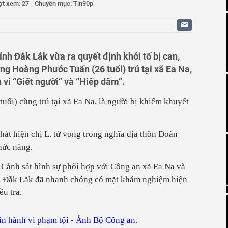
ã cổ phiếu bị cắt margin trong tháng 8
ợt xem: 27
|
Chuyên mục: Tin90p
ỉ đạo ứng phó mưa lớn, lũ quét và sạt lở đất
tăng sản lượng, chịu áp lực về giá
 trái phiếu doanh nghiệp đã phát hành với tổng giá trị
nh Đắk Lắk vừa ra quyết định khởi tố bị can,
ng Hoàng Phước Tuấn (26 tuổi) trú tại xã Ea Na,
 vi “Giết người” và “Hiếp dâm”.
tuổi) cùng trú tại xã Ea Na, là người bị khiếm khuyết
hát hiện chị L. tử vong trong nghĩa địa thôn Đoàn
hức năng.
 Cảnh sát hình sự phối hợp với Công an xã Ea Na và
nh Đắk Lắk đã nhanh chóng có mặt khám nghiệm hiện
ều tra.
n hành vi phạm tội - Ảnh Bộ Công an.