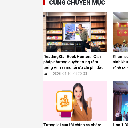
CÙNG CHUYÊN MỤC
ReadingStar Book Hunters: Giải
Khám sứ
pháp nhượng quyền trung tâm
sinh khu
tiếng Anh vi mô tối ưu chi phí đầu
Bình Mi
tư
-
2026-04-16 23:20:03
Tương lai của tài chính cá nhân:
Hơn 1.30