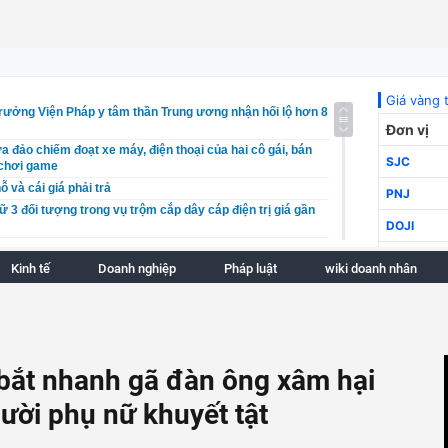
trưởng Viện Pháp y tâm thần Trung ương nhận hối lộ hơn 8
a đảo chiếm đoạt xe máy, điện thoại của hai cô gái, bán
à chơi game
ỗ và cái giá phải trả
ữ 3 đối tượng trong vụ trộm cắp dây cáp điện trị giá gần
tấn gạo không rõ nguồn gốc đóng bao bì nhãn hiệu ST25
Kinh tế
Doanh nghiệp
Pháp luật
wiki doanh nhân
 nhanh 86 shipper, phát hiện 2 trường hợp dương tính
h vai trò chủ đạo trong cơ cấu doanh nghiệp của Hà Nội
ưa cá rô phi trở thành ngành hàng xuất khẩu tỷ USD
g được Hà Nội giao hơn 62.000 m2 đất để xây dựng nhà
ơng 1
 bắt nhanh gã đàn ông xâm hại
ông trọng điểm đã giải ngân đạt 31,5% kế hoạch vốn được
gười phụ nữ khuyết tật
ượng "đỏ lửa", giá dầu tiếp tục giảm thêm 5%