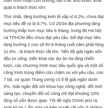
thắn nhìn nhận còn những hạn chế, khó khăn, khái
quát 6 thách thức lớn:
Thứ nhất, tăng trưởng kinh tế xấp xỉ 8,2%, chưa đạt
mục tiêu đề ra là 9,7%. Có 25/34 địa phương tăng
trưởng thấp hơn mục tiêu 6 tháng, trong đó Hà Nội
và TPHCM đều chưa đạt yêu cầu. Để đạt mục tiêu
tăng trưởng 2 con số thì 6 tháng cuối năm phải tăng
11,9% - là thách thức rất lớn. Tiến độ giải ngân vốn
đầu tư công, triển khai các dự án hạ tầng chiến
lược, các chương trình mục tiêu quốc gia và một số
công trình trọng điểm còn chậm so với yêu cầu; còn
7 bộ, cơ quan Trung ương có tỉ lệ giải ngân dưới
5%. Giải ngân đối với khoa học công nghệ, đổi mới
sáng tạo, chuyển đổi số cũng chỉ đạt khoảng 10%
tổng số vốn được giao. Tôi đề nghị Chính phủ rà
soát kỹ lại 1 lần nữa và kiên quyết cắt vốn ở những