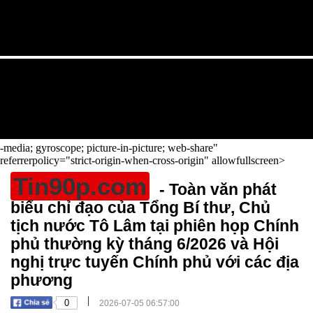
-media; gyroscope; picture-in-picture; web-share"
referrerpolicy="strict-origin-when-cross-origin" allowfullscreen>
Tin90p.com
- Toàn văn phát
biểu chỉ đạo của Tổng Bí thư, Chủ
tịch nước Tô Lâm tại phiên họp Chính
phủ thường kỳ tháng 6/2026 và Hội
nghị trực tuyến Chính phủ với các địa
phương
|
0
2026-07-05 06:57:00