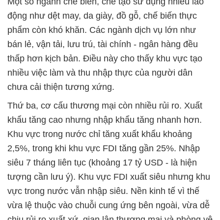
Một số ngành chế biến, chế tạo sử dụng nhiều lao
động như dệt may, da giày, đồ gỗ, chế biến thực
phẩm còn khó khăn. Các ngành dịch vụ lớn như
bán lẻ, vận tải, lưu trú, tài chính - ngân hàng đều
thấp hơn kịch bản. Điều này cho thấy khu vực tạo
nhiều việc làm và thu nhập thực của người dân
chưa cải thiện tương xứng.
Thứ ba, cơ cấu thương mại còn nhiều rủi ro. Xuất
khẩu tăng cao nhưng nhập khẩu tăng nhanh hơn.
Khu vực trong nước chỉ tăng xuất khẩu khoảng
2,5%, trong khi khu vực FDI tăng gần 25%. Nhập
siêu 7 tháng liên tục (khoảng 17 tỷ USD - là hiện
tượng cần lưu ý). Khu vực FDI xuất siêu nhưng khu
vực trong nước vẫn nhập siêu. Nền kinh tế vì thế
vừa lệ thuộc vào chuỗi cung ứng bên ngoài, vừa dễ
chịu rủi ro xuất xứ, gian lận thương mại và phòng vệ