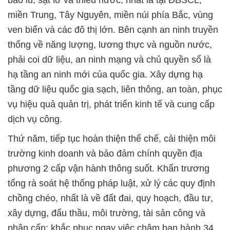
bão lũ, sạt lở và thiếu nước, nhất là tại ĐBSCL,
miền Trung, Tây Nguyên, miền núi phía Bắc, vùng
ven biển và các đô thị lớn. Bên cạnh an ninh truyền
thống về năng lượng, lương thực và nguồn nước,
phải coi dữ liệu, an ninh mạng và chủ quyền số là
hạ tầng an ninh mới của quốc gia. Xây dựng hạ
tầng dữ liệu quốc gia sạch, liên thông, an toàn, phục
vụ hiệu quả quản trị, phát triển kinh tế và cung cấp
dịch vụ công.
Thứ năm, tiếp tục hoàn thiện thể chế, cải thiện môi
trường kinh doanh và bảo đảm chính quyền địa
phương 2 cấp vận hành thông suốt. Khẩn trương
tổng rà soát hệ thống pháp luật, xử lý các quy định
chồng chéo, nhất là về đất đai, quy hoạch, đầu tư,
xây dựng, đấu thầu, môi trường, tài sản công và
phân cấp; khắc phục ngay việc chậm ban hành 34