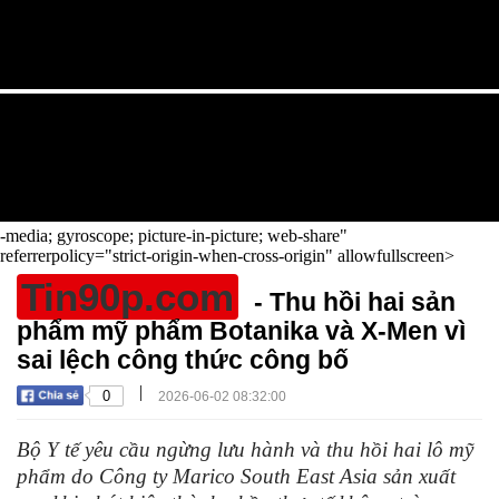
-media; gyroscope; picture-in-picture; web-share"
referrerpolicy="strict-origin-when-cross-origin" allowfullscreen>
Tin90p.com
- Thu hồi hai sản
phẩm mỹ phẩm Botanika và X-Men vì
sai lệch công thức công bố
|
0
2026-06-02 08:32:00
Bộ Y tế yêu cầu ngừng lưu hành và thu hồi hai lô mỹ
phẩm do Công ty Marico South East Asia sản xuất