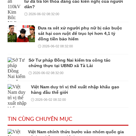
tư đã trả lời thỏa đáng các kiến nghị của người
dân?
2026-06-02 08:32:00
Đưa ra xét xử người phụ nữ bị cáo buộc
sát hại con ruột để trục lợi hơn 4,1 tỷ
đồng tiền bảo hiểm
2026-06-02 08:32:00
Sở Tư pháp Đồng Nai kiểm tra công tác
chứng thực tại UBND xã Tà Lài
2026-06-02 08:32:00
Việt Nam duy trì vị thế xuất nhập khẩu gạo
hàng đầu thế giới
2026-06-02 08:32:00
TIN CÙNG CHUYÊN MỤC
Việt Nam chính thức bước vào nhóm quốc gia