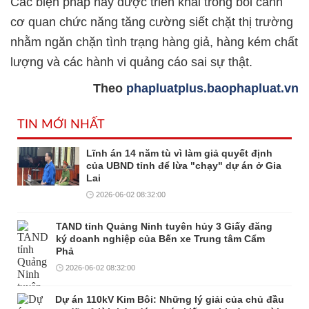
Các biện pháp này được triển khai trong bối cảnh
cơ quan chức năng tăng cường siết chặt thị trường
nhằm ngăn chặn tình trạng hàng giả, hàng kém chất
lượng và các hành vi quảng cáo sai sự thật.
Theo
phapluatplus.baophapluat.vn
TIN MỚI NHẤT
Lĩnh án 14 năm tù vì làm giả quyết định
của UBND tỉnh để lừa "chạy" dự án ở Gia
Lai
2026-06-02 08:32:00
TAND tỉnh Quảng Ninh tuyên hủy 3 Giấy đăng
ký doanh nghiệp của Bến xe Trung tâm Cẩm
Phả
2026-06-02 08:32:00
Dự án 110kV Kim Bôi: Những lý giải của chủ đầu