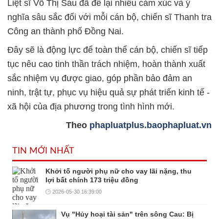
Liệt sĩ Võ Thị Sáu đã để lại nhiều cảm xúc và ý
nghĩa sâu sắc đối với mỗi cán bộ, chiến sĩ Thanh tra
Công an thành phố Đồng Nai.
Đây sẽ là động lực để toàn thể cán bộ, chiến sĩ tiếp
tục nêu cao tinh thần trách nhiệm, hoàn thành xuất
sắc nhiệm vụ được giao, góp phần bảo đảm an
ninh, trật tự, phục vụ hiệu quả sự phát triển kinh tế -
xã hội của địa phương trong tình hình mới.
Theo
phapluatplus.baophapluat.vn
TIN MỚI NHẤT
Khởi tố người phụ nữ cho vay lãi nặng, thu
lợi bất chính 173 triệu đồng
2026-05-30 16:39:00
Vụ "Hủy hoại tài sản" trên sông Cau: Bị