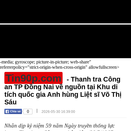
-media; gyroscope; picture-in-picture; web-share"
referrerpolicy="strict-origin-when-cross-origin" allowfullscreen>
Tin90p.com
- Thanh tra Công
an TP Đồng Nai về nguồn tại Khu di
tích quốc gia Anh hùng Liệt sĩ Võ Thị
Sáu
|
0
2026-05-30 16:39:00
Nhân dịp kỷ niệm 59 năm Ngày truyền thống lực