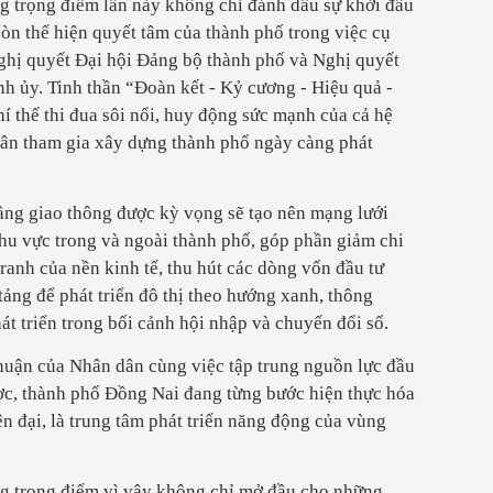
ng trọng điểm lần này không chỉ đánh dấu sự khởi đầu
òn thể hiện quyết tâm của thành phố trong việc cụ
Nghị quyết Đại hội Đảng bộ thành phố và Nghị quyết
 ủy. Tinh thần “Đoàn kết - Kỷ cương - Hiệu quả -
hí thế thi đua sôi nổi, huy động sức mạnh của cả hệ
 dân tham gia xây dựng thành phố ngày càng phát
tầng giao thông được kỳ vọng sẽ tạo nên mạng lưới
 khu vực trong và ngoài thành phố, góp phần giảm chi
tranh của nền kinh tế, thu hút các dòng vốn đầu tư
tảng để phát triển đô thị theo hướng xanh, thông
t triển trong bối cảnh hội nhập và chuyển đổi số.
thuận của Nhân dân cùng việc tập trung nguồn lực đầu
ược, thành phố Đồng Nai đang từng bước hiện thực hóa
ện đại, là trung tâm phát triển năng động của vùng
ng trọng điểm vì vậy không chỉ mở đầu cho những