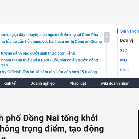
g cướp giật dây chuyền của người đi đường tại Cẩm Phả
a túy tại căn hộ chung cư, hai thiếu nữ bị Công an Quảng
i tượng đánh bạc dưới hình thức chơi liêng
 nhóm thanh thiếu niên rượt đuổi, hỗn chiến trước cổng
 Yên
Vy Official" lĩnh án 18 năm tù vì lừa đảo hơn 15 tỉ đồng
ng chứng cứ vụ nhân viên ngân hàng lừa đảo hơn 28,5 tỷ
Kinh tế
Doanh nghiệp
Pháp luật
wiki doanh nhân
 cho vay lãi gần 1.300%/năm
ồng dựng hiện trường giả sau khi trộm cắp tài sản
 sản xuất, buôn bán thuốc Đông y giả
tịch Công ty CP Mekolor vì bị cáo buộc phát tán thông tin
h phố Đồng Nai tổng khởi
hơn 200 cán bộ kiểm tra ma túy tại cảng cá Thọ Quang,
rường hợp dương tính
thông trọng điểm, tạo động
 cử “Điểm đến mới nổi hàng đầu châu Á 2026” tại World