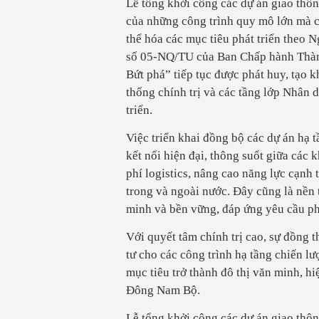
Lễ tổng khởi công các dự án giao thô
của những công trình quy mô lớn mà c
thể hóa các mục tiêu phát triển theo 
số 05-NQ/TU của Ban Chấp hành Thành
Bứt phá” tiếp tục được phát huy, tạo k
thống chính trị và các tầng lớp Nhân
triển.
Việc triển khai đồng bộ các dự án hạ 
kết nối hiện đại, thông suốt giữa các
phí logistics, nâng cao năng lực cạnh 
trong và ngoài nước. Đây cũng là nền 
minh và bền vững, đáp ứng yêu cầu phá
Với quyết tâm chính trị cao, sự đồng 
tư cho các công trình hạ tầng chiến l
mục tiêu trở thành đô thị văn minh, hi
Đông Nam Bộ.
Lễ tổng khởi công các dự án giao thô