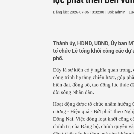
lực phát triển bền vữ
11
Xuất khẩu hồ tiêu 
12
TAND khu vực 4 - 
Đăng lúc: 2026-07-06 13:32:00
chính trong lĩnh v
|
Bởi: admin
|
Lư
13
Xóa điểm nghẽn, đ
14
Xuất khẩu hồ tiêu 
Thành ủy, HĐND, UBND, Ủy ban M
tổ chức Lễ tổng khởi công các dự 
phố.
Đây là sự kiện có ý nghĩa quan trọng,
công trình hạ tầng chiến lược, góp phầ
hiện đại, đồng bộ, tạo động lực thúc đ
đời sống Nhân dân.
Hoạt động được tổ chức nhằm hưởng ứn
cương - Hiệu quả - Bứt phá” theo Ng
Đồng Nai. Việc đồng loạt khởi công cá
chính trị của Đảng bộ, chính quyền v
đầu tư kết cấu hạ tầng, mà còn khẳng 