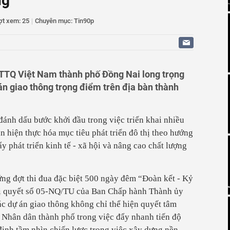
ng
tăng sản lượng, chịu áp lực về giá
Hải Phòng đưa ra xét xử vụ doanh nghiệp khiếu kiện hành
ực hải quan
ợt xem: 25
|
Chuyên mục: Tin90p
ưa cá rô phi trở thành ngành hàng xuất khẩu tỷ USD
tăng sản lượng, chịu áp lực về giá
TTQ Việt Nam thành phố Đồng Nai long trọng
án giao thông trọng điểm trên địa bàn thành
 đánh dấu bước khởi đầu trong việc triển khai nhiều
n hiện thực hóa mục tiêu phát triển đô thị theo hướng
ẩy phát triển kinh tế - xã hội và nâng cao chất lượng
g đợt thi đua đặc biệt 500 ngày đêm “Đoàn kết - Kỷ
hị quyết số 05-NQ/TU của Ban Chấp hành Thành ủy
c dự án giao thông không chỉ thể hiện quyết tâm
à Nhân dân thành phố trong việc đẩy nhanh tiến độ
định tầm nhìn chiến lược trong việc xây dựng nền