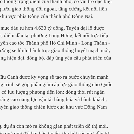
o thông trọng điểm của thành phố, có vai trò đặc biệt
 lưới giao thông đối ngoại, tăng cường kết nối liên
o khu vực phía Đông của thành phố Đồng Nai.
 mức đầu tư hơn 4.633 tỷ đồng. Tuyến đại lộ được
, điểm đầu tại phường Long Hưng, kết nối trực tiếp
tuyến cao tốc Thành phố Hồ Chí Minh - Long Thành -
đường sẽ hình thành trục giao thông huyết mạch mới,
ng hiện đại, đồng bộ, đáp ứng yêu cầu phát triển của
Hữu Cảnh được kỳ vọng sẽ tạo ra bước chuyển mạnh
ông trình sẽ góp phần giảm áp lực giao thông cho Quốc
có lưu lượng phương tiện lớn; đồng thời rút ngắn
 nâng cao năng lực vận tải hàng hóa và hành khách,
tuyến giao thông chiến lược của khu vực Đông Nam
 dự án còn mở ra không gian phát triển đô thị mới,
iệu quả quỹ đất hai bên tuyến, thu hút các nhà đầu tư