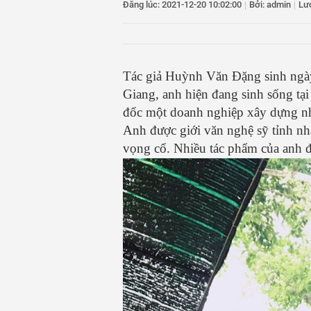
Đăng lúc: 2021-12-20 10:02:00
|
Bởi: admin
|
Lư
12
Những “mắt thần” 
13
Tuyên phạt 60 năm
14
Quảng Ngãi hướng
Tác giả Huỳnh Văn Đặng sinh ngày
Giang, anh hiện đang sinh sống tạ
đốc một doanh nghiệp xây dựng nh
Anh được giới văn nghệ sỹ tỉnh nhà
vọng cổ. Nhiều tác phẩm của anh đ