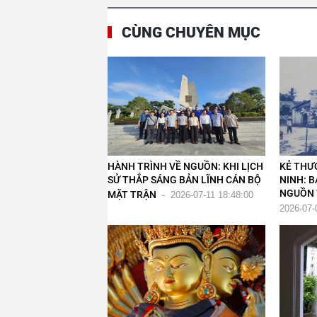
CÙNG CHUYÊN MỤC
HÀNH TRÌNH VỀ NGUỒN: KHI LỊCH
KẺ THƯ
SỬ THẮP SÁNG BẢN LĨNH CÁN BỘ
NINH: B
NGUỒN 
MẶT TRẬN
-
2026-07-11 18:48:00
2026-07-