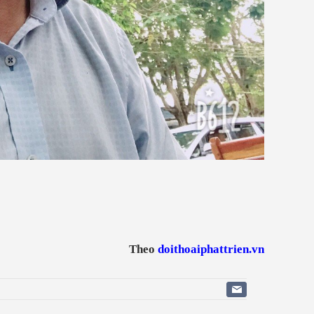
Theo
doithoaiphattrien.vn