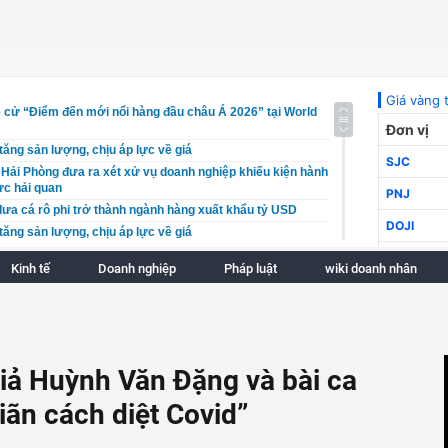
 cử “Điểm đến mới nổi hàng đầu châu Á 2026” tại World
tăng sản lượng, chịu áp lực về giá
Hải Phòng đưa ra xét xử vụ doanh nghiệp khiếu kiện hành
ực hải quan
ưa cá rô phi trở thành ngành hàng xuất khẩu tỷ USD
tăng sản lượng, chịu áp lực về giá
n trở thành thị trường hàng không lớn thứ 2 Đông Nam Á
Kinh tế
Doanh nghiệp
Pháp luật
wiki doanh nhân
 tới thành trung tâm dược liệu lớn của cả nước
Hải Phòng đưa ra xét xử vụ doanh nghiệp khiếu kiện hành
ực hải quan
hởi tố 18 bị can trong vụ "xã hội đen" núp bóng doanh
giả Huỳnh Văn Đặng và bài ca
 AM Best xếp hạng tín nhiệm quốc tế B++: Nền tảng tài
ển vọng phát triển dài hạn
iãn cách diệt Covid”
lippines đến Việt Nam tăng bứt phá trong 7 tháng đầu năm
uy định bảo vệ người tố giác hành vi rửa tiền