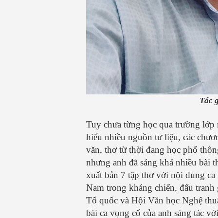
Tác 
Tuy chưa từng học qua trường lớp 
hiểu nhiều nguồn tư liệu, các chươ
văn, thơ từ thời đang học phổ thô
nhưng anh đã sáng khá nhiều bài t
xuất bản 7 tập thơ với nội dung ca
Nam trong kháng chiến, đấu tranh 
Tổ quốc và Hội Văn học Nghệ thuật
bài ca vọng cổ của anh sáng tác v