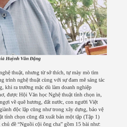
giả Huỳnh Văn Đặng
nghệ thuật, nhưng từ sở thích, tự mày mò tìm
ng trình nghệ thuật cùng với sự đam mê sáng tác
ng, khi ra trường mặc dù làm doanh nghiệp
hơ, được Hội Văn học Nghệ thuật tỉnh chọn in,
 ngợi về quê hương, đất nước, con người Việt
giành độc lập cũng như trong xây dựng, bảo vệ
 tỉnh chọn cũng đã xuất bản một tập (Tập 1)
ới chủ đề “Nguồi cội ông cha” gồm 15 bài như: