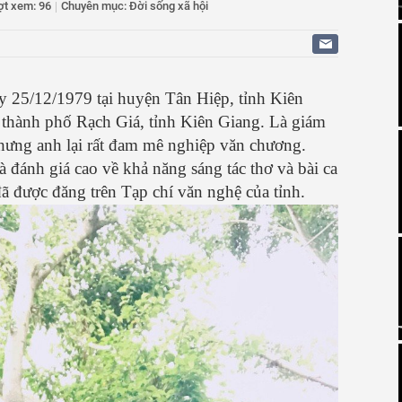
ợt xem: 96
|
Chuyên mục: Đời sống xã hội
góp phần giữ vững bình yên nơi biên ải
 tù nhóm đối tượng làm, tàng trữ tiền giả ở Cà Mau
 tới thành trung tâm dược liệu lớn của cả nước
 25/12/1979 tại huyện Tân Hiệp, tỉnh Kiên
i thành phố Rạch Giá, tỉnh Kiên Giang. Là giám
ưng anh lại rất đam mê nghiệp văn chương.
 đánh giá cao về khả năng sáng tác thơ và bài ca
ã được đăng trên Tạp chí văn nghệ của tỉnh.