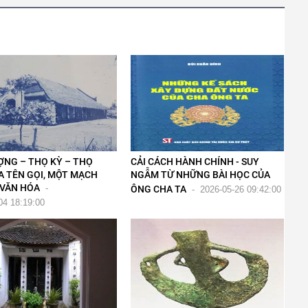
ỢNG – THỌ KỲ – THỌ
CẢI CÁCH HÀNH CHÍNH - SUY
A TÊN GỌI, MỘT MẠCH
NGẪM TỪ NHỮNG BÀI HỌC CỦA
VĂN HÓA
-
ÔNG CHA TA
-
2026-05-26 09:42:00
04 18:19:00