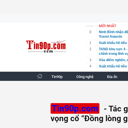
MỚI NHẤT
0
Ninh Bình nhận đề
Travel Awards
1
Xuất khẩu hồ tiêu 
2
TAND khu vực 4 - 
chính trong lĩnh v
3
Xóa điểm nghẽn, đ
4
Xuất khẩu hồ tiêu 
5
Việt Nam vươn lê
Tin90p
Công nghệ
Địa ốc
6
Quảng Ngãi hướng
7
TAND khu vực 4 - 
chính trong lĩnh v
8
Công an Phú Thọ k
nghiệp
Tin90p.com
- Tác 
9
MIC tiếp tục được
chính ổn định, tri
vọng cổ “Đồng lòng g
10
Khách du lịch Phi
11
Đề xuất bổ sung q