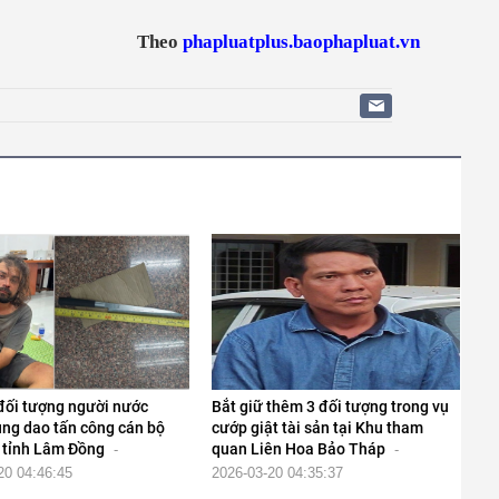
Theo
phapluatplus.baophapluat.vn
 đối tượng người nước
Bắt giữ thêm 3 đối tượng trong vụ
ùng dao tấn công cán bộ
cướp giật tài sản tại Khu tham
 tỉnh Lâm Đồng
quan Liên Hoa Bảo Tháp
-
-
20 04:46:45
2026-03-20 04:35:37