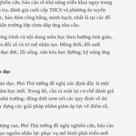
hiên cứu, báo cáo rõ khả năng triển khai ngay trong
 tra, đánh giá cuối cấp THCS và phương án tuyển
c, bảo đảm công bằng, minh bạch, nhất là tại các đô
kiện trường lớp chưa đáp ứng nhu cầu.
ơng trình và nội dung môn học theo hướng tinh giản,
n đổi số và trí tuệ nhân tạo. Đồng thời, đổi mới
 đạo đức, lối sống, văn hóa học đường, kỹ năng ứng
o dục
iáo dục, Phó Thủ tướng đề nghị xác định đây là một
m học mới. Trong đó, cần rà soát lại cơ chế đánh giá
 nhà trường; đồng thời xem xét các quy định về thi
Xây dựng các giải pháp nhằm giảm áp lực về điểm số,
lượng cao, Phó Thủ tướng đề nghị nghiên cứu, báo cáo
tạo nguồn nhân lực phục vụ mô hình phát triển mới