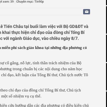
ợt xem: 39
|
Chuyên mục: Tin90p
ưa cá rô phi trở thành ngành hàng xuất khẩu tỷ USD
tăng sản lượng, chịu áp lực về giá
 vì làm giả quyết định của UBND tỉnh để lừa "chạy" dự án
Ninh tuyên hủy 3 Giấy đăng ký doanh nghiệp của Bến xe
Lê Tiến Châu tại buổi làm việc với Bộ GD&ĐT và
hả
n khai thực hiện chỉ đạo của đồng chí Tổng Bí
ệc với ngành Giáo dục, vào chiều ngày 8/7.
h miễn phí sách giáo khoa tại những địa phương có
ự cố gắng, nỗ lực, tinh thần trách nhiệm của Bộ
phương trong chuẩn bị các nội dung cho năm học
 chỉ đạo, kết luận của Tổng Bí thư, Chủ tịch nước Tô
 theo chỉ đạo của đồng chí Tổng Bí thư, Chủ tịch
 một số nhiệm vụ cụ thể.
iên cứu hướng dẫn các địa phương có điều kiện chủ