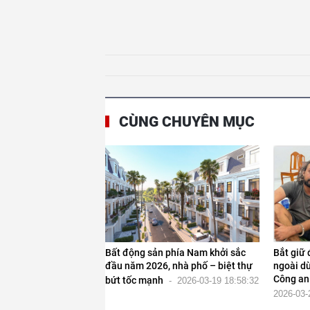
CÙNG CHUYÊN MỤC
Bất động sản phía Nam khởi sắc
Bắt giữ
đầu năm 2026, nhà phố – biệt thự
ngoài d
Công an
bứt tốc mạnh
-
2026-03-19 18:58:32
2026-03-