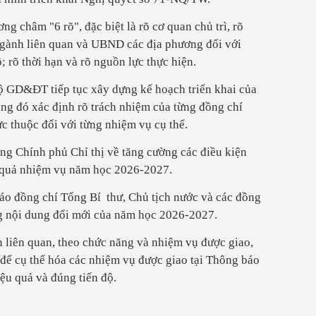
ng châm "6 rõ", đặc biệt là rõ cơ quan chủ trì, rõ
gành liên quan và UBND các địa phương đối với
; rõ thời hạn và rõ nguồn lực thực hiện.
ộ GD&ĐT tiếp tục xây dựng kế hoạch triển khai của
ng đó xác định rõ trách nhiệm của từng đồng chí
ực thuộc đối với từng nhiệm vụ cụ thể.
g Chính phủ Chỉ thị về tăng cường các điều kiện
u quả nhiệm vụ năm học 2026-2027.
 đồng chí Tổng Bí thư, Chủ tịch nước và các đồng
g nội dung đổi mới của năm học 2026-2027.
n liên quan, theo chức năng và nhiệm vụ được giao,
ể cụ thể hóa các nhiệm vụ được giao tại Thông báo
iệu quả và đúng tiến độ.