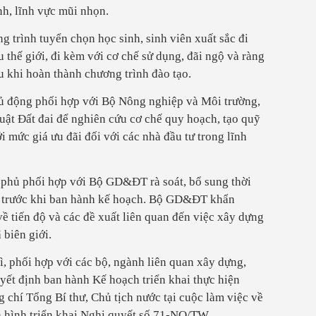
nh, lĩnh vực mũi nhọn.
 trình tuyển chọn học sinh, sinh viên xuất sắc đi
u thế giới, đi kèm với cơ chế sử dụng, đãi ngộ và ràng
 khi hoàn thành chương trình đào tạo.
 động phối hợp với Bộ Nông nghiệp và Môi trường,
Luật Đất đai để nghiên cứu cơ chế quy hoạch, tạo quỹ
ới mức giá ưu đãi đối với các nhà đầu tư trong lĩnh
phủ phối hợp với Bộ GD&ĐT rà soát, bổ sung thời
ụ trước khi ban hành kế hoạch. Bộ GD&ĐT khẩn
ề tiến độ và các đề xuất liên quan đến việc xây dựng
 biên giới.
 phối hợp với các bộ, ngành liên quan xây dựng,
yết định ban hành Kế hoạch triển khai thực hiện
 chí Tổng Bí thư, Chủ tịch nước tại cuộc làm việc về
h hình triển khai Nghị quyết số 71-NQ/TW.