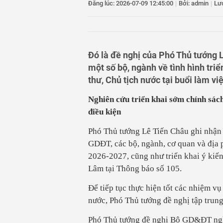
Đăng lúc: 2026-07-09 12:45:00
|
Bởi: admin
|
Lư
11
Xóa điểm nghẽn, đ
12
Xuất khẩu hồ tiêu 
13
Lĩnh án 14 năm tù
ở Gia Lai
14
TAND tỉnh Quảng 
Đó là đề nghị của Phó Thủ tướng 
Trung tâm Cẩm P
một số bộ, ngành về tình hình triể
thư, Chủ tịch nước tại buổi làm vi
Nghiên cứu triển khai sớm chính sác
điều kiện
Phó Thủ tướng Lê Tiến Châu ghi nhận s
GDĐT, các bộ, ngành, cơ quan và địa 
2026-2027, cũng như triển khai ý kiến
Lâm tại Thông báo số 105.
Để tiếp tục thực hiện tốt các nhiệm vụ
nước, Phó Thủ tướng đề nghị tập trung
Phó Thủ tướng đề nghị Bộ GD&ĐT ngh