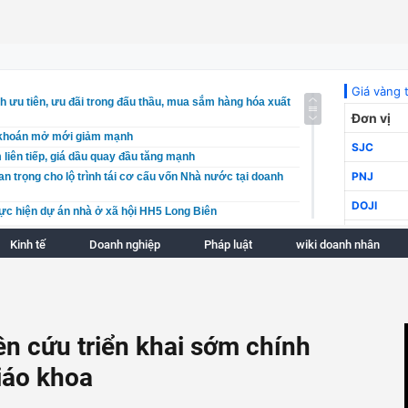
h ưu tiên, ưu đãi trong đấu thầu, mua sắm hàng hóa xuất
 khoán mở mới giảm mạnh
 liên tiếp, giá dầu quay đầu tăng mạnh
an trọng cho lộ trình tái cơ cấu vốn Nhà nước tại doanh
hực hiện dự án nhà ở xã hội HH5 Long Biên
n xuất cảnh với người nộp thuế không hoạt động tại địa
Kinh tế
Doanh nghiệp
Pháp luật
wiki doanh nhân
n tích bằng mọi giá, Đắk Lắk ưu tiên chất lượng và minh
g
n Duyên Hải đẩy mạnh an sinh xã hội gắn với phát triển
êu cầu xác minh thông tin villa, homstay ‘mọc\’ trong rừng
n cứu triển khai sớm chính
n
iáo khoa
o" nhiều hãng xe lớn, doanh nghiệp bị phát hiện hơn
i phạm
h lập kỷ lục doanh thu vượt 9.000 tỷ đồng nhờ giá bán tăng