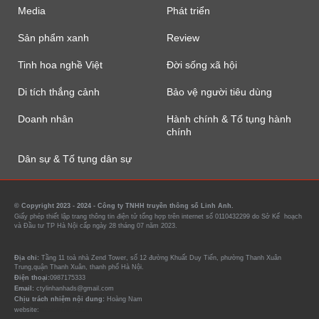
Media
Phát triển
Sản phẩm xanh
Review
Tinh hoa nghề Việt
Đời sống xã hội
Di tích thắng cảnh
Bảo vệ người tiêu dùng
Doanh nhân
Hành chính & Tố tụng hành
chính
Dân sự & Tố tụng dân sự
© Copyright 2023 - 2024 - Công ty TNHH truyền thông số Linh Anh.
Giấy phép thiết lập trang thông tin điện tử tổng hợp trên internet số 0110432299 do Sở Kế hoạch
và Đầu tư TP Hà Nội cấp ngày 28 tháng 07 năm 2023.
Địa chỉ:
Tầng 11 toà nhà Zend Tower, số 12 đường Khuất Duy Tiến, phường Thanh Xuân
Trung,quận Thanh Xuân, thanh phố Hà Nội.
Điện thoại:
0987175333
Email:
ctylinhanhads@gmail.com
Chịu trách nhiệm nội dung:
Hoàng Nam
website:
https://tin90p.com