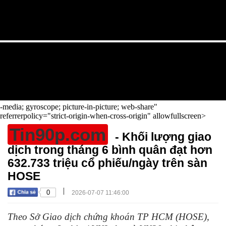
-media; gyroscope; picture-in-picture; web-share"
referrerpolicy="strict-origin-when-cross-origin" allowfullscreen>
Tin90p.com
- Khối lượng giao
dịch trong tháng 6 bình quân đạt hơn
632.733 triệu cổ phiếu/ngày trên sàn
HOSE
|
0
2026-07-07 11:46:00
Theo Sở Giao dịch chứng khoán TP HCM (HOSE),