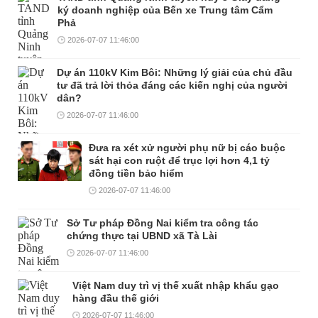
ký doanh nghiệp của Bến xe Trung tâm Cẩm
Phả
2026-07-07 11:46:00
Dự án 110kV Kim Bôi: Những lý giải của chủ đầu
tư đã trả lời thỏa đáng các kiến nghị của người
dân?
2026-07-07 11:46:00
Đưa ra xét xử người phụ nữ bị cáo buộc
sát hại con ruột để trục lợi hơn 4,1 tỷ
đồng tiền bảo hiểm
2026-07-07 11:46:00
Sở Tư pháp Đồng Nai kiểm tra công tác
chứng thực tại UBND xã Tà Lài
2026-07-07 11:46:00
Việt Nam duy trì vị thế xuất nhập khẩu gạo
hàng đầu thế giới
2026-07-07 11:46:00