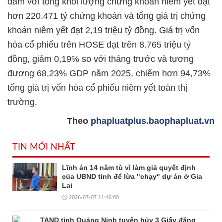
đảm với tổng khối lượng chứng khoán niêm yết đạt
hơn 220.471 tỷ chứng khoán và tổng giá trị chứng
khoán niêm yết đạt 2,19 triệu tỷ đồng. Giá trị vốn
hóa cổ phiếu trên HOSE đạt trên 8.765 triệu tỷ
đồng, giảm 0,19% so với tháng trước và tương
đương 68,23% GDP năm 2025, chiếm hơn 94,73%
tổng giá trị vốn hóa cổ phiếu niêm yết toàn thị
trường.
Theo
phapluatplus.baophapluat.vn
TIN MỚI NHẤT
Lĩnh án 14 năm tù vì làm giả quyết định
của UBND tỉnh để lừa "chạy" dự án ở Gia
Lai
2026-07-07 11:46:00
TAND tỉnh Quảng Ninh tuyên hủy 3 Giấy đăng