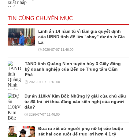
TIN CÙNG CHUYÊN MỤC
Lĩnh án 14 năm tù vì làm giả quyết định
của UBND tỉnh để lừa "chạy" dự án ở Gia
Lai
2026-07-07 11:46:00
TAND tỉnh Quảng Ninh tuyên hủy 3 Giấy đăng
ký doanh nghiệp của Bến xe Trung tâm Cẩm
Phả
2026-07-07 11:46:00
Dự án 110kV Kim Bôi: Những lý giải của chủ đầu
tư đã trả lời thỏa đáng các kiến nghị của người
dân?
2026-07-07 11:46:00
Đưa ra xét xử người phụ nữ bị cáo buộc
sát hại con ruột để trục lợi hơn 4,1 tỷ