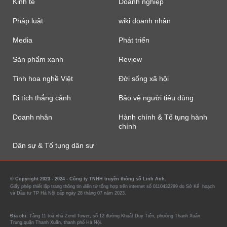
Kinh tế
Doanh nghiệp
Pháp luật
wiki doanh nhân
Media
Phát triển
Sản phẩm xanh
Review
Tinh hoa nghề Việt
Đời sống xã hội
Di tích thắng cảnh
Bảo vệ người tiêu dùng
Doanh nhân
Hành chính & Tố tụng hành
chính
Dân sự & Tố tụng dân sự
© Copyright 2023 - 2024 - Công ty TNHH truyền thông số Linh Anh.
Giấy phép thiết lập trang thông tin điện tử tổng hợp trên internet số 0110432299 do Sở Kế hoạch
và Đầu tư TP Hà Nội cấp ngày 28 tháng 07 năm 2023.
Địa chỉ:
Tầng 11 toà nhà Zend Tower, số 12 đường Khuất Duy Tiến, phường Thanh Xuân
Trung,quận Thanh Xuân, thanh phố Hà Nội.