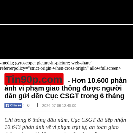
-media; gyroscope; picture-in-picture; web-share"
referrerpolicy="strict-origin-when-cross-origin" allowfullscreen>
Tin90p.com
- Hơn 10.600 phản
ánh vi phạm giao thông được người
dân gửi đến Cục CSGT trong 6 tháng
|
0
2026-07-09 12:45:00
Chỉ trong 6 tháng đầu năm, Cục CSGT đã tiếp nhận
10.643 phản ánh về vi phạm trật tự, an toàn giao