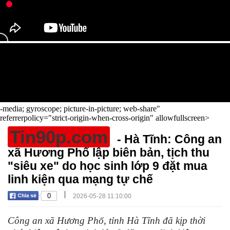
-media; gyroscope; picture-in-picture; web-share"
referrerpolicy="strict-origin-when-cross-origin" allowfullscreen>
Tin90p.com
- Hà Tĩnh: Công an
xã Hương Phố lập biên bản, tịch thu
"siêu xe" do học sinh lớp 9 đặt mua
linh kiện qua mạng tự chế
|
0
2026-05-28 11:10:00
Công an xã Hương Phố, tỉnh Hà Tĩnh đã kịp thời