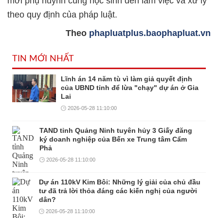
mời phụ huynh cùng học sinh đến làm việc và xử lý
theo quy định của pháp luật.
Theo
phapluatplus.baophapluat.vn
TIN MỚI NHẤT
Lĩnh án 14 năm tù vì làm giả quyết định
của UBND tỉnh để lừa "chạy" dự án ở Gia
Lai
2026-05-28 11:10:00
TAND tỉnh Quảng Ninh tuyên hủy 3 Giấy đăng
ký doanh nghiệp của Bến xe Trung tâm Cẩm
Phả
2026-05-28 11:10:00
Dự án 110kV Kim Bôi: Những lý giải của chủ đầu
tư đã trả lời thỏa đáng các kiến nghị của người
dân?
2026-05-28 11:10:00