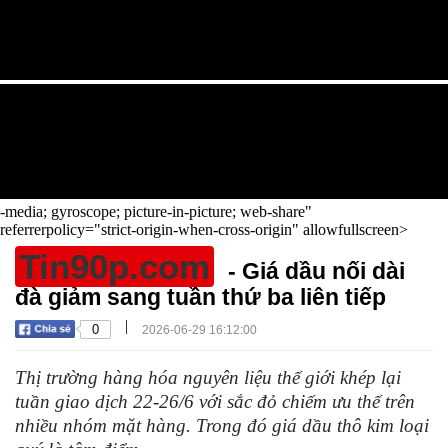
-media; gyroscope; picture-in-picture; web-share"
referrerpolicy="strict-origin-when-cross-origin" allowfullscreen>
Tin90p.com
- Giá dầu nối dài
đà giảm sang tuần thứ ba liên tiếp
|
0
2026-06-29 16:12:00
Thị trường hàng hóa nguyên liệu thế giới khép lại
tuần giao dịch 22-26/6 với sắc đỏ chiếm ưu thế trên
nhiều nhóm mặt hàng. Trong đó giá dầu thô kim loại