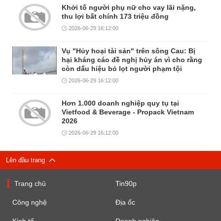
Khởi tố người phụ nữ cho vay lãi nặng,
thu lợi bất chính 173 triệu đồng
2026-06-29 16:12:00
Vụ "Hủy hoại tài sản" trên sông Cau: Bị
hại kháng cáo đề nghị hủy án vì cho rằng
còn dấu hiệu bỏ lọt người phạm tội
2026-06-29 16:12:00
Hơn 1.000 doanh nghiệp quy tụ tại
Vietfood & Beverage - Propack Vietnam
2026
2026-06-29 16:12:00
Lên đầu trang
Trang chủ
Tin90p
Công nghệ
Địa ốc