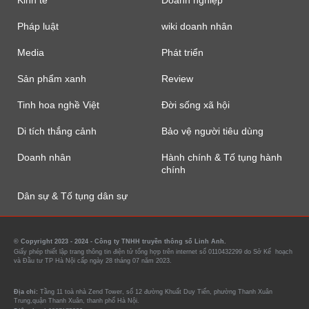
Kinh tế
Doanh nghiệp
Pháp luật
wiki doanh nhân
Media
Phát triển
Sản phẩm xanh
Review
Tinh hoa nghề Việt
Đời sống xã hội
Di tích thắng cảnh
Bảo vệ người tiêu dùng
Doanh nhân
Hành chính & Tố tụng hành
chính
Dân sự & Tố tụng dân sự
© Copyright 2023 - 2024 - Công ty TNHH truyền thông số Linh Anh.
Giấy phép thiết lập trang thông tin điện tử tổng hợp trên internet số 0110432299 do Sở Kế hoạch
và Đầu tư TP Hà Nội cấp ngày 28 tháng 07 năm 2023.
Địa chỉ:
Tầng 11 toà nhà Zend Tower, số 12 đường Khuất Duy Tiến, phường Thanh Xuân
Trung,quận Thanh Xuân, thanh phố Hà Nội.