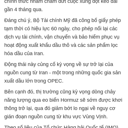
chính thức nhằm chấm dứt cuộc xung đột kéo dài
gần 4 tháng qua.
Đáng chú ý, Bộ Tài chính Mỹ đã công bố giấy phép
tạm thời có hiệu lực 60 ngày, cho phép nối lại các
dịch vụ tài chính, vận chuyển và bảo hiểm phục vụ
hoạt động xuất khẩu dầu thô và các sản phẩm lọc
hóa dầu của Iran.
Động thái này củng cố kỳ vọng về sự trở lại của
nguồn cung từ Iran - một trong những quốc gia sản
xuất dầu lớn trong OPEC.
Bên cạnh đó, thị trường cũng kỳ vọng dòng chảy
năng lượng qua eo biển Hormuz sẽ sớm được khơi
thông trở lại, qua đó giảm bớt lo ngại về nguy cơ
gián đoạn nguồn cung từ khu vực Vùng Vịnh.
Theo số liệu của Tổ chức Hàng hải Quốc tế (IMO),