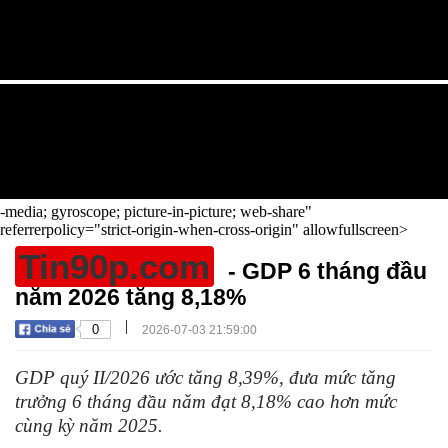
-media; gyroscope; picture-in-picture; web-share"
referrerpolicy="strict-origin-when-cross-origin" allowfullscreen>
Tin90p.com
- GDP 6 tháng đầu
năm 2026 tăng 8,18%
|
0
2026-07-03 21:59:00
GDP quý II/2026 ước tăng 8,39%, đưa mức tăng
trưởng 6 tháng đầu năm đạt 8,18% cao hơn mức
cùng kỳ năm 2025.