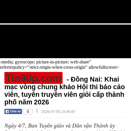
-media; gyroscope; picture-in-picture; web-share"
referrerpolicy="strict-origin-when-cross-origin" allowfullscreen>
Tin90p.com
- Đồng Nai: Khai
mạc vòng chung khảo Hội thi báo cáo
viên, tuyên truyền viên giỏi cấp thành
phố năm 2026
|
0
2026-07-05 14:46:00
Ngày 4/7, Ban Tuyên giáo và Dân vận Thành ủy