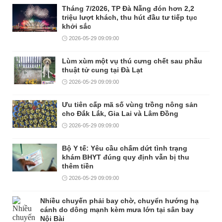
Tháng 7/2026, TP Đà Nẵng đón hơn 2,2
triệu lượt khách, thu hút đầu tư tiếp tục
khởi sắc
2026-05-29 09:09:00
Lùm xùm một vụ thú cưng chết sau phẫu
thuật tử cung tại Đà Lạt
2026-05-29 09:09:00
Ưu tiên cấp mã số vùng trồng nông sản
cho Đắk Lắk, Gia Lai và Lâm Đồng
2026-05-29 09:09:00
Bộ Y tế: Yêu cầu chấm dứt tình trạng
khám BHYT đúng quy định vẫn bị thu
thêm tiền
2026-05-29 09:09:00
Nhiều chuyến phải bay chờ, chuyển hướng hạ
cánh do dông mạnh kèm mưa lớn tại sân bay
Nội Bài