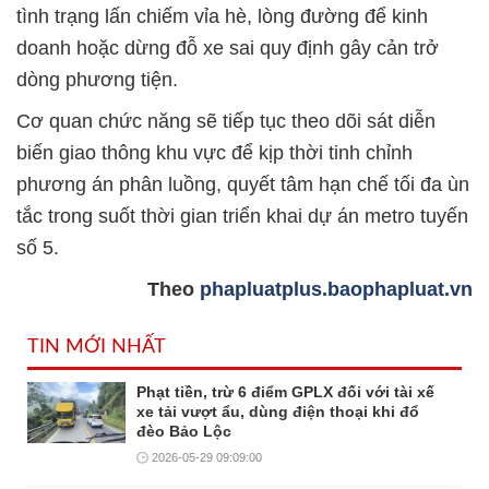
tình trạng lấn chiếm vỉa hè, lòng đường để kinh
doanh hoặc dừng đỗ xe sai quy định gây cản trở
dòng phương tiện.
Cơ quan chức năng sẽ tiếp tục theo dõi sát diễn
biến giao thông khu vực để kịp thời tinh chỉnh
phương án phân luồng, quyết tâm hạn chế tối đa ùn
tắc trong suốt thời gian triển khai dự án metro tuyến
số 5.
Theo
phapluatplus.baophapluat.vn
TIN MỚI NHẤT
Phạt tiền, trừ 6 điểm GPLX đối với tài xế
xe tải vượt ẩu, dùng điện thoại khi đổ
đèo Bảo Lộc
2026-05-29 09:09:00