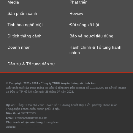
Media
Phát triển
Sản phẩm xanh
Review
Tinh hoa nghề Việt
Đời sống xã hội
Di tích thắng cảnh
Bảo vệ người tiêu dùng
Doanh nhân
Hành chính & Tố tụng hành
chính
Dân sự & Tố tụng dân sự
© Copyright 2023 - 2024 - Công ty TNHH truyền thông số Linh Anh.
Giấy phép thiết lập trang thông tin điện tử tổng hợp trên internet số 0110432299 do Sở Kế hoạch
và Đầu tư TP Hà Nội cấp ngày 28 tháng 07 năm 2023.
Địa chỉ:
Tầng 11 toà nhà Zend Tower, số 12 đường Khuất Duy Tiến, phường Thanh Xuân
Trung,quận Thanh Xuân, thanh phố Hà Nội.
Điện thoại:
0987175333
Email:
ctylinhanhads@gmail.com
Chịu trách nhiệm nội dung:
Hoàng Nam
website:
https://tin90p.com