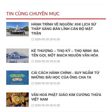
TIN CÙNG CHUYÊN MỤC
HÀNH TRÌNH VỀ NGUỒN: KHI LỊCH SỬ
THẮP SÁNG BẢN LĨNH CÁN BỘ MẶT
TRẬN
2026-05-28 18:41:00
KẺ THƯỢNG – THỌ KỲ – THỌ NINH: BA
TÊN GỌI, MỘT MẠCH NGUỒN VĂN HÓA
2026-05-28 18:41:00
CẢI CÁCH HÀNH CHÍNH - SUY NGẪM TỪ
NHỮNG BÀI HỌC CỦA ÔNG CHA TA
2026-05-28 18:41:00
VĂN HOÁ PHẬT GIÁO KIM CƯƠNG THỪA
VIỆT NAM
2026-05-28 18:41:00