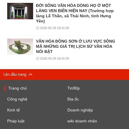
ĐỜI SỐNG VĂN HÓA DÒNG HỌ Ở MỘT
LÀNG VEN BIỂN HIỆN NAY (Trường hợp
làng Lễ Thần, xã Thái Ninh, tỉnh Hưng
Yên)
2026-05-28 18:41:00
VĂN HÓA ĐỒNG SƠN Ở LƯU VỰC SÔNG
MÃ NHỮNG GIÁ TRỊ LỊCH SỬ VĂN HÓA
NỔI BẬT
2026-05-28 18:41:00
Lên đầu trang
Trang chủ
Tin90p
Công nghệ
Địa ốc
Kinh tế
Doanh nghiệp
Pháp luật
wiki doanh nhân