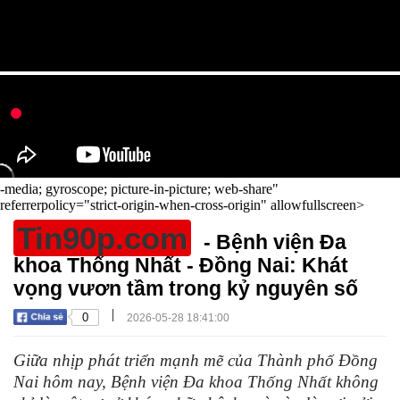
-media; gyroscope; picture-in-picture; web-share"
referrerpolicy="strict-origin-when-cross-origin" allowfullscreen>
Tin90p.com
- Bệnh viện Đa
khoa Thống Nhất - Đồng Nai: Khát
vọng vươn tầm trong kỷ nguyên số
|
0
2026-05-28 18:41:00
Giữa nhịp phát triển mạnh mẽ của Thành phố Đồng
Nai hôm nay, Bệnh viện Đa khoa Thống Nhất không