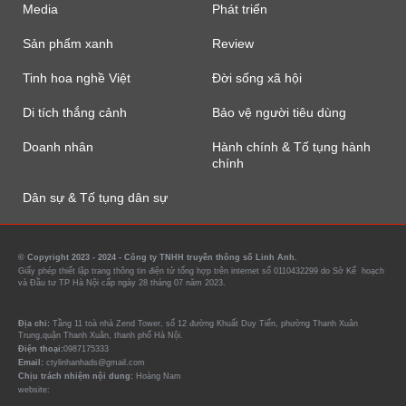
Media
Phát triển
Sản phẩm xanh
Review
Tinh hoa nghề Việt
Đời sống xã hội
Di tích thắng cảnh
Bảo vệ người tiêu dùng
Doanh nhân
Hành chính & Tố tụng hành
chính
Dân sự & Tố tụng dân sự
© Copyright 2023 - 2024 - Công ty TNHH truyền thông số Linh Anh.
Giấy phép thiết lập trang thông tin điện tử tổng hợp trên internet số 0110432299 do Sở Kế hoạch
và Đầu tư TP Hà Nội cấp ngày 28 tháng 07 năm 2023.
Địa chỉ:
Tầng 11 toà nhà Zend Tower, số 12 đường Khuất Duy Tiến, phường Thanh Xuân
Trung,quận Thanh Xuân, thanh phố Hà Nội.
Điện thoại:
0987175333
Email:
ctylinhanhads@gmail.com
Chịu trách nhiệm nội dung:
Hoàng Nam
website:
https://tin90p.com