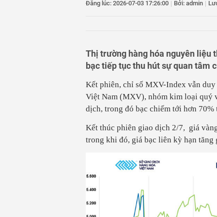
11
Quảng Ninh: Tạm g
Đăng lúc: 2026-07-03 17:26:00
|
Bởi: admin
|
Lư
12
Phú Thọ: Bắt tạm
xóm đe dọa
13
Nhóm đối tượng bị 
Ninh
14
Quốc lộ 6 bị sạt 
Thị trường hàng hóa nguyên liệu t
bạc tiếp tục thu hút sự quan tâm c
Kết phiên, chỉ số MXV-Index vẫn duy 
Việt Nam (MXV), nhóm kim loại quý vẫ
dịch, trong đó bạc chiếm tới hơn 70% 
Kết thúc phiên giao dịch 2/7, giá vàn
trong khi đó, giá bạc liên kỳ hạn tăn