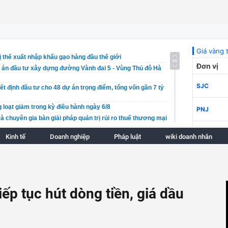
ị thế xuất nhập khẩu gạo hàng đầu thế giới
 án đầu tư xây dựng đường Vành đai 5 - Vùng Thủ đô Hà
ết định đầu tư cho 48 dự án trọng điểm, tổng vốn gần 7 tỷ
 loạt giảm trong kỳ điều hành ngày 6/8
à chuyên gia bàn giải pháp quản trị rủi ro thuế thương mại
Kinh tế
Doanh nghiệp
Pháp luật
wiki doanh nhân
n mở đường cho rau quả Việt Nam chinh phục thị trường
 bù tiến độ các dự án đầu tư công trọng điểm
óng tư vấn quốc tế đối với thị trường bất động sản
rình Giao thông Đồng Nai bị phạt 185 triệu đồng do chậm
iếp tục hút dòng tiền, giá dầu
 triệt để cho các thành phố là đô thị đặc biệt
ra công tác quản lý, giam giữ, giáo dục cải tạo phạm nhân
Cà Mau