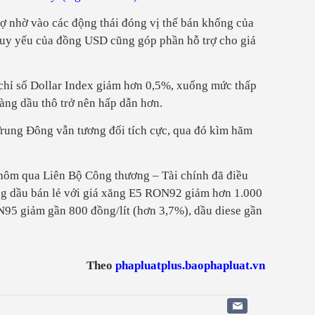
rợ nhờ vào các động thái đóng vị thế bán khống của
 suy yếu của đồng USD cũng góp phần hỗ trợ cho giá
chỉ số Dollar Index giảm hơn 0,5%, xuống mức thấp
hàng dầu thô trở nên hấp dẫn hơn.
Trung Đông vẫn tương đối tích cực, qua đó kìm hãm
y hôm qua Liên Bộ Công thương – Tài chính đã điều
ng dầu bán lẻ với giá xăng E5 RON92 giảm hơn 1.000
N95 giảm gần 800 đồng/lít (hơn 3,7%), dầu diese gần
Theo
phapluatplus.baophapluat.vn