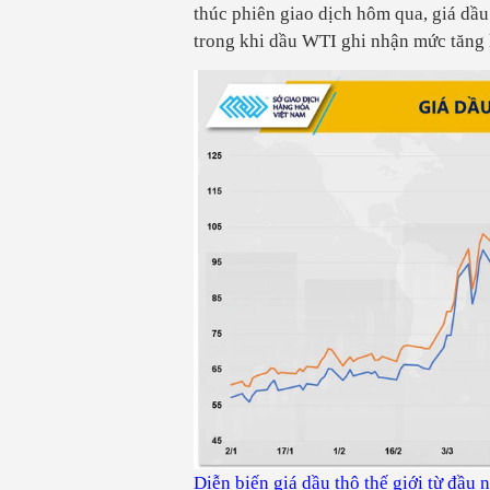
thúc phiên giao dịch hôm qua, giá dầ
trong khi dầu WTI ghi nhận mức tăng 
Diễn biến giá dầu thô thế giới từ đầ