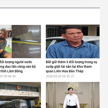
 đối tượng người nước
Bắt giữ thêm 3 đối tượng trong vụ
ùng dao tấn công cán bộ
cướp giật tài sản tại Khu tham
 tỉnh Lâm Đồng
quan Liên Hoa Bảo Tháp
-
-
20 04:46:45
2026-03-20 04:35:37