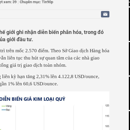
iữ 3 người trong “tiệc” ma túy tại quán karaoke Tre Xanh
ợt xem: 39
|
Chuyên mục: Tin90p
 giam đối tượng nhiều lần mang dao bầu đến nhà hàng
truy nã đỏ Interpol lừa đảo 327 tỷ đồng bị bắt tại Bắc
lở sau mưa lớn, xuyên đêm khắc phục đã thông xe tạm thời
hế giới ghi nhận diễn biến phân hóa, trong đó
ủa giới đầu tư.
trì trên mốc 2.570 điểm. Theo Sở Giao dịch Hàng hóa
n liên tục thu hút sự quan tâm của các nhà giao
tổng giá trị giao dịch toàn nhóm.
g liên kỳ hạn tăng 2,31% lên 4.122,8 USD/ounce,
g gần 1% lên 60,6 USD/ounce.