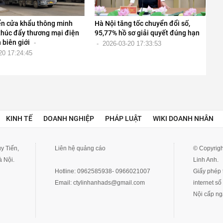
iển cửa khẩu thông minh
Hà Nội tăng tốc chuyển đổi số,
thúc đẩy thương mại điện
95,77% hồ sơ giải quyết đúng hạn
 biên giới
-
-
2026-03-20 17:33:53
20 17:24:45
KINH TẾ
DOANH NGHIỆP
PHÁP LUẬT
WIKI DOANH NHÂN
y Tiến,
Liên hệ quảng cáo
© Copyrigh
 Nội.
Linh Anh.
Hotline:
0962585938- 0966021007
Giấy phép t
Email:
ctylinhanhads@gmail.com
internet s
Nội cấp ng