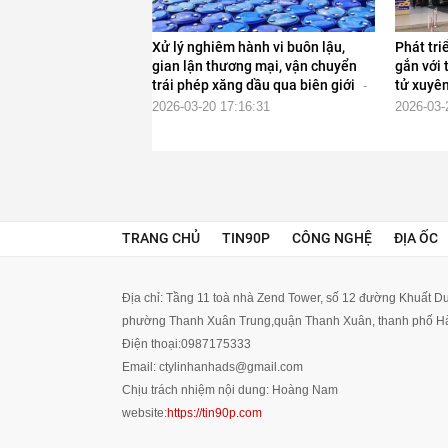
Xử lý nghiêm hành vi buôn lậu,
Phát tr
gian lận thương mại, vận chuyển
gắn với 
trái phép xăng dầu qua biên giới
tử xuyên
-
2026-03-20 17:16:31
2026-03-
TRANG CHỦ
TIN90P
CÔNG NGHỆ
ĐỊA ỐC
Địa chỉ:
Tầng 11 toà nhà Zend Tower, số 12 đường Khuất Du
phường Thanh Xuân Trung,quận Thanh Xuân, thanh phố Hà
Điện thoại:
0987175333
Email:
ctylinhanhads@gmail.com
Chịu trách nhiệm nội dung:
Hoàng Nam
website:
https://tin90p.com