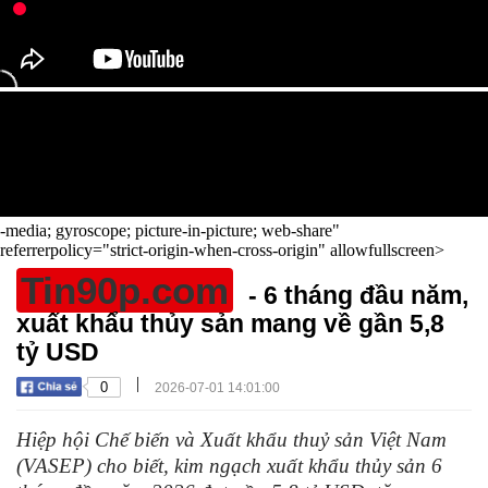
-media; gyroscope; picture-in-picture; web-share"
referrerpolicy="strict-origin-when-cross-origin" allowfullscreen>
Tin90p.com
- 6 tháng đầu năm,
xuất khẩu thủy sản mang về gần 5,8
tỷ USD
|
0
2026-07-01 14:01:00
Hiệp hội Chế biến và Xuất khẩu thuỷ sản Việt Nam
(VASEP) cho biết, kim ngạch xuất khẩu thủy sản 6