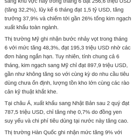
sang khu vực này trong tháng 6 đạt 256,6 triệu USD
(tăng 32,2%), lũy kế 6 tháng đạt 1,5 tỷ USD, tăng
trưởng 37,9% và chiếm tới gần 26% tổng kim ngạch
xuất khẩu toàn ngành.
Thị trường Mỹ ghi nhận bước nhảy vọt trong tháng
6 với mức tăng 48,3%, đạt 195,3 triệu USD nhờ các
đơn hàng ngắn hạn. Tuy nhiên, tính chung cả 6
tháng, kim ngạch sang Mỹ chỉ đạt 897,9 triệu USD,
gần như không tăng so với cùng kỳ do nhu cầu tiêu
dùng chưa ổn định, lượng tồn kho lớn cùng các rào
cản kỹ thuật khắt khe.
Tại châu Á, xuất khẩu sang Nhật Bản sau 2 quý đạt
787,5 triệu USD, chỉ tăng nhẹ 0,7% do đồng yen
suy yếu và chi phí tiêu dùng tại nước này tăng cao.
Thị trường Hàn Quốc ghi nhận mức tăng 9% với