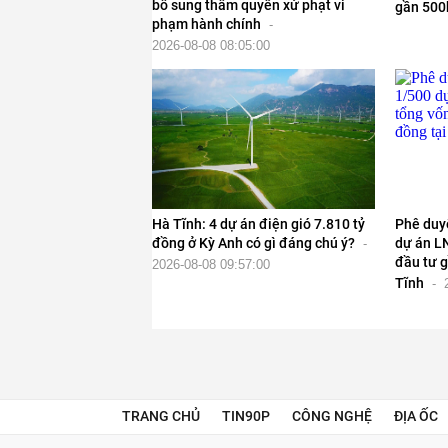
bổ sung thẩm quyền xử phạt vi
gần 500
phạm hành chính
-
2026-08-08 08:05:00
Hà Tĩnh: 4 dự án điện gió 7.810 tỷ
Phê duyệ
đồng ở Kỳ Anh có gì đáng chú ý?
dự án L
-
đầu tư g
2026-08-08 09:57:00
Tĩnh
-
TRANG CHỦ
TIN90P
CÔNG NGHỆ
ĐỊA ỐC