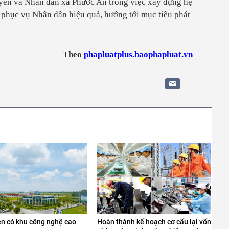
yền và Nhân dân xã Phước An trong việc xây dựng hệ
 phục vụ Nhân dân hiệu quả, hướng tới mục tiêu phát
Theo
phapluatplus.baophapluat.vn
n có khu công nghệ cao
Hoàn thành kế hoạch cơ cấu lại vốn