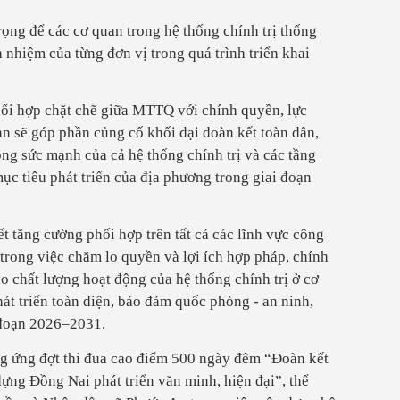
rọng để các cơ quan trong hệ thống chính trị thống
h nhiệm của từng đơn vị trong quá trình triển khai
ối hợp chặt chẽ giữa MTTQ với chính quyền, lực
an sẽ góp phần củng cố khối đại đoàn kết toàn dân,
ộng sức mạnh của cả hệ thống chính trị và các tầng
ục tiêu phát triển của địa phương trong giai đoạn
t tăng cường phối hợp trên tất cả các lĩnh vực công
 trong việc chăm lo quyền và lợi ích hợp pháp, chính
 chất lượng hoạt động của hệ thống chính trị ở cơ
t triển toàn diện, bảo đảm quốc phòng - an ninh,
i đoạn 2026–2031.
ng ứng đợt thi đua cao điểm 500 ngày đêm “Đoàn kết
dựng Đồng Nai phát triển văn minh, hiện đại”, thể