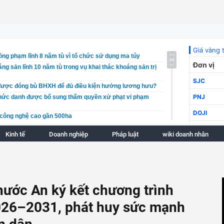
ồng phạm lĩnh 8 năm tù vì tổ chức sử dụng ma túy
ng sản lĩnh 10 năm tù trong vụ khai thác khoáng sản trị
được đóng bù BHXH để đủ điều kiện hưởng lương hưu?
chức danh được bổ sung thẩm quyền xử phạt vi phạm
công nghệ cao gần 500ha
ch cơ cấu lại vốn nhà nước tại doanh nghiệp trước ngày
Kinh tế
Doanh nghiệp
Pháp luật
wiki doanh nhân
điện gió 7.810 tỷ đồng ở Kỳ Anh có gì đáng chú ý?
ch chi tiết 1/500 dự án LNG Bắc Trung Bộ tổng vốn đầu
ồng tại Hà Tĩnh
kinh tế Hà Nội bứt phá trong những tháng tiếp theo?
hước An ký kết chương trình
ượn ngắm toàn cảnh TP HCM và núi Dinh thành sản phẩm
2026–2031, phát huy sức mạnh
ó việc làm tăng là nền tảng quan trọng để tăng trưởng
6