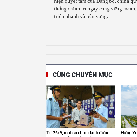
hiện quyết tâm của Đảng bộ, chính qu
thống chính trị ngày càng vững mạnh,
triển nhanh và bền vững.
CÙNG CHUYÊN MỤC
Từ 26/9, một số chức danh được
Hưng Yê