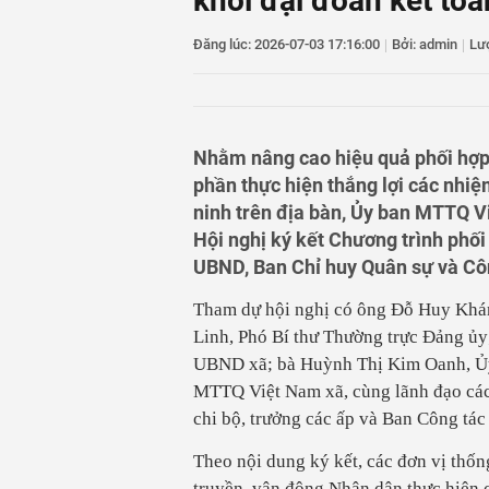
khối đại đoàn kết to
11
Quảng Ninh mở bá
12
Phó Chủ tịch UBN
Đăng lúc: 2026-07-03 17:16:00
vực giáo dục
|
Bởi: admin
|
Lư
13
Loạt nhiệm vụ “nó
14
Đồn Biên phòng S
Nhằm nâng cao hiệu quả phối hợp g
phần thực hiện thắng lợi các nhiệm
ninh trên địa bàn, Ủy ban MTTQ V
Hội nghị ký kết Chương trình phố
UBND, Ban Chỉ huy Quân sự và Cô
Tham dự hội nghị có ông Đỗ Huy Khá
Linh, Phó Bí thư Thường trực Đảng ủy
UBND xã; bà Huỳnh Thị Kim Oanh, Ủy
MTTQ Việt Nam xã, cùng lãnh đạo các cơ
chi bộ, trưởng các ấp và Ban Công tác
Theo nội dung ký kết, các đơn vị thốn
truyền, vận động Nhân dân thực hiện 