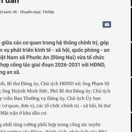
àn dân
n nhà ở xã hội tại phường Cao Xanh, Hà Lầm
D tỉnh Tuyên Quang Vương Ngọc Hà thôi phụ trách lĩnh
ợt xem: 45
|
Chuyên mục: Tin90p
ng” được Chính phủ giao ngành Giáo dục giải quyết
ông Đốc phối hợp chữa cháy hai căn nhà
iữa các cơ quan trong hệ thống chính trị, góp
 vụ phát triển kinh tế - xã hội, quốc phòng - an
iệt Nam xã Phước An (Đồng Nai) vừa tổ chức
i hợp công tác giai đoạn 2026-2031 với HĐND,
ng an xã.
nh, Bí thư Đảng ủy, Chủ tịch HĐND xã; ông Phạm Sỹ
; ông Huỳnh Minh Đức, Phó Bí thư Đảng ủy, Chủ tịch
 viên Ban Thường vụ Đảng ủy, Chủ tịch Ủy ban
 quan, đơn vị, các tổ chức chính trị - xã hội, bí thư
 Mặt trận ở khu dân cư.
g nhất tăng cường phối hợp trong công tác tuyên
chủ trương của Đảng, chính sách, pháp luật của Nhà