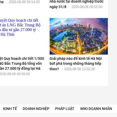
nhà nước tại doanh nghiệp trước
ha
-
2026-08-08 09:54:00
ngày 31/8
-
2026-08-08 09:55:00
t Quy hoạch chi tiết 1/500
Giải pháp nào để kinh tế Hà Nội
NG Bắc Trung Bộ tổng vốn
bứt phá trong những tháng tiếp
ần 27.000 tỷ đồng tại Hà
theo?
-
2026-08-08 13:02:00
2026-08-08 09:59:00
KINH TẾ
DOANH NGHIỆP
PHÁP LUẬT
WIKI DOANH NHÂN