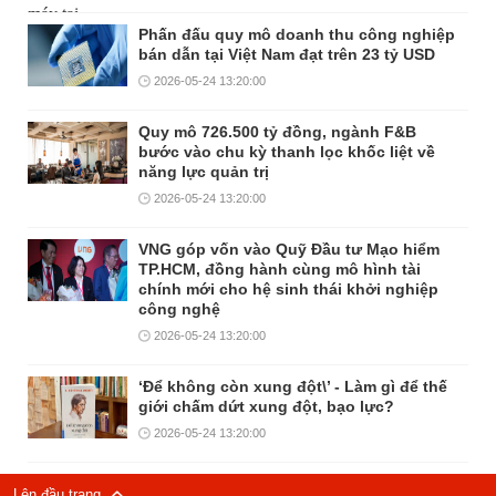
Phấn đấu quy mô doanh thu công nghiệp
bán dẫn tại Việt Nam đạt trên 23 tỷ USD
2026-05-24 13:20:00
Quy mô 726.500 tỷ đồng, ngành F&B
bước vào chu kỳ thanh lọc khốc liệt về
năng lực quản trị
2026-05-24 13:20:00
VNG góp vốn vào Quỹ Đầu tư Mạo hiểm
TP.HCM, đồng hành cùng mô hình tài
chính mới cho hệ sinh thái khởi nghiệp
công nghệ
2026-05-24 13:20:00
‘Để không còn xung đột\’ - Làm gì để thế
giới chấm dứt xung đột, bạo lực?
2026-05-24 13:20:00
Lên đầu trang