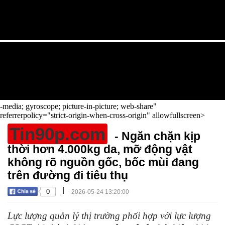
-media; gyroscope; picture-in-picture; web-share"
referrerpolicy="strict-origin-when-cross-origin" allowfullscreen>
Tin90p.com
- Ngăn chặn kịp
thời hơn 4.000kg da, mỡ động vật
không rõ nguồn gốc, bốc mùi đang
trên đường đi tiêu thụ
|
0
2026-05-24 13:20:00
Lực lượng quản lý thị trường phối hợp với lực lượng