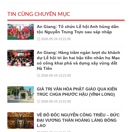
TIN CÙNG CHUYÊN MỤC
An Giang: Tổ chức Lễ hội Anh hùng dân
tộc Nguyễn Trung Trực sau sáp nhập
2026-05-24 13:21:00
An Giang: Hàng trăm ngàn lượt du khách
dự Lễ hội tri ân hai bậc tiền nhân họ Mạc
có công khai phá và dựng xây vùng đất
Hà Tiên
2026-05-24 13:21:00
GIÁ TRỊ VĂN HÓA PHẬT GIÁO QUA KIẾN
TRÚC CHÙA PHƯỚC HẬU (VĨNH LONG)
2026-05-24 13:21:00
VỀ ĐÔ ĐỐC NGUYỄN CÔNG TRIỀU – ĐỨC
ĐẠI VƯƠNG THẦN HOÀNG LÀNG ĐÔNG
LAO