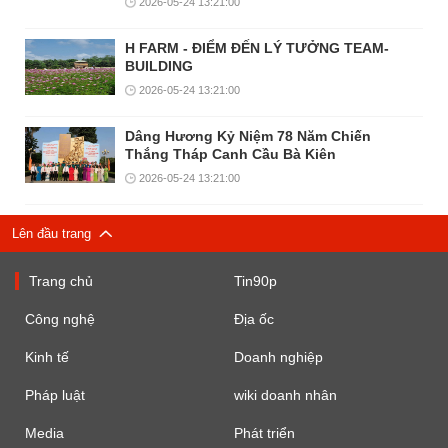
2026-05-24 13:21:00
H FARM - ĐIỂM ĐẾN LÝ TƯỞNG TEAM-
BUILDING
2026-05-24 13:21:00
Dâng Hương Kỷ Niệm 78 Năm Chiến
Thắng Tháp Canh Cầu Bà Kiên
2026-05-24 13:21:00
Lên đầu trang
Trang chủ
Tin90p
Công nghệ
Địa ốc
Kinh tế
Doanh nghiệp
Pháp luật
wiki doanh nhân
Media
Phát triển