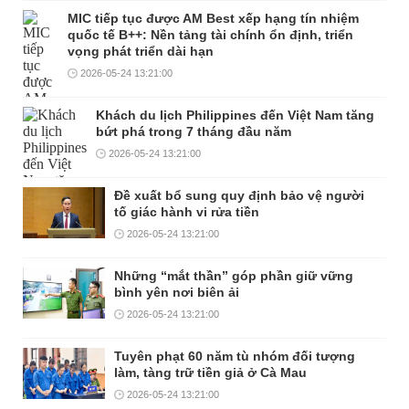
MIC tiếp tục được AM Best xếp hạng tín nhiệm
quốc tế B++: Nền tảng tài chính ổn định, triển
vọng phát triển dài hạn
2026-05-24 13:21:00
Khách du lịch Philippines đến Việt Nam tăng
bứt phá trong 7 tháng đầu năm
2026-05-24 13:21:00
Đề xuất bổ sung quy định bảo vệ người
tố giác hành vi rửa tiền
2026-05-24 13:21:00
Những “mắt thần” góp phần giữ vững
bình yên nơi biên ải
2026-05-24 13:21:00
Tuyên phạt 60 năm tù nhóm đối tượng
làm, tàng trữ tiền giả ở Cà Mau
2026-05-24 13:21:00