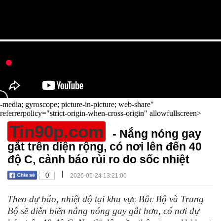
-media; gyroscope; picture-in-picture; web-share"
referrerpolicy="strict-origin-when-cross-origin" allowfullscreen>
Tin90p.com
- Nắng nóng gay
gắt trên diện rộng, có nơi lên đến 40
độ C, cảnh báo rủi ro do sốc nhiệt
|
0
2026-05-24 13:21:00
Theo dự báo, nhiệt độ tại khu vực Bắc Bộ và Trung
Bộ sẽ diễn biến nắng nóng gay gắt hơn, có nơi dự