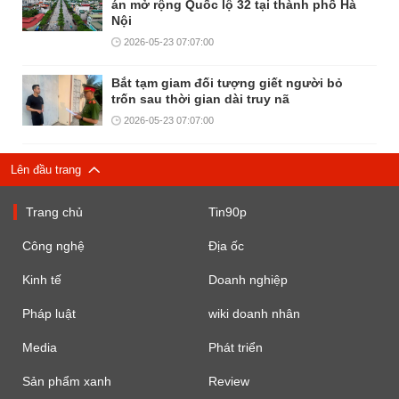
án mở rộng Quốc lộ 32 tại thành phố Hà
Nội
2026-05-23 07:07:00
Bắt tạm giam đối tượng giết người bỏ
trốn sau thời gian dài truy nã
2026-05-23 07:07:00
Lên đầu trang
Trang chủ
Tin90p
Công nghệ
Địa ốc
Kinh tế
Doanh nghiệp
Pháp luật
wiki doanh nhân
Media
Phát triển
Sản phẩm xanh
Review