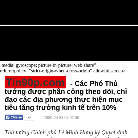
-media; gyroscope; picture-in-picture; web-share"
referrerpolicy="strict-origin-when-cross-origin" allowfullscreen>
Tin90p.com
- Các Phó Thủ
tướng được phân công theo dõi, chỉ
đạo các địa phương thực hiện mục
tiêu tăng trưởng kinh tế trên 10%
|
0
2026-05-23 07:07:00
Thủ tướng Chính phủ Lê Minh Hưng ký Quyết định