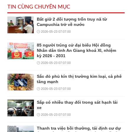
TIN CÙNG CHUYÊN MỤC
Bắt giữ 2 đối tượng trốn truy nã từ
Campuchia trở về nước
2026-05-23 07:07:00
85 người trúng cử đại biểu Hội đồng
Nhân dân tỉnh An Giang khoá XI, nhiệm
kỳ 2026 - 2031
2026-05-23 07:07:00
Sắc đỏ phủ kín thị trường kim loại, cà phê
tăng mạnh
2026-05-23 07:07:00
Sắp có nhiều thay đổi trong sát hạch lái
xe
2026-05-23 07:07:00
Thanh tra việc bồi thường, tái định cư dự