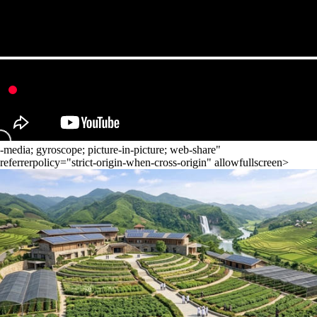
-media; gyroscope; picture-in-picture; web-share"
referrerpolicy="strict-origin-when-cross-origin" allowfullscreen>