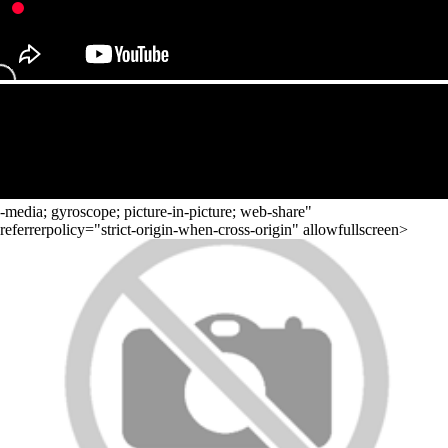
-media; gyroscope; picture-in-picture; web-share"
referrerpolicy="strict-origin-when-cross-origin" allowfullscreen>