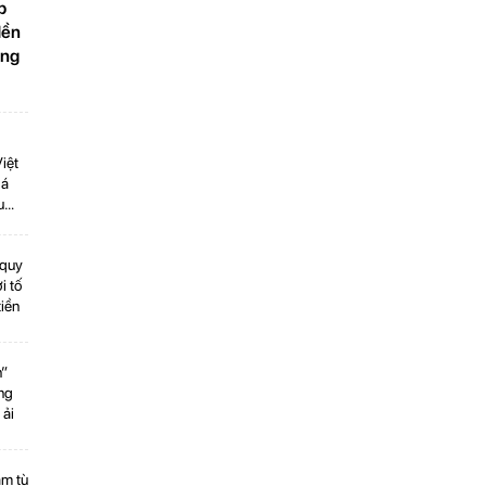
p
Nền
ọng
iệt
há
u
 quy
i tố
tiền
n”
ng
 ải
ăm tù