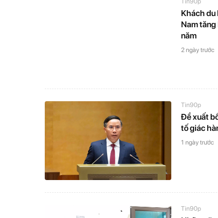
Tin90p
Khách du l
Nam tăng 
năm
2 ngày trước
Tin90p
Đề xuất b
tố giác hà
1 ngày trước
Tin90p