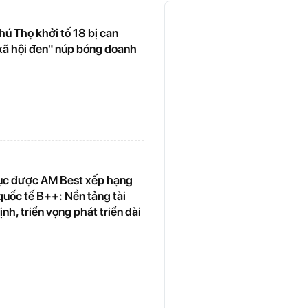
ú Thọ khởi tố 18 bị can
"xã hội đen" núp bóng doanh
tục được AM Best xếp hạng
quốc tế B++: Nền tảng tài
ịnh, triển vọng phát triển dài