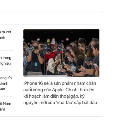
 ra xét
ành
n trong
 nghiệp
ạng tín
iPhone 16 sẽ là sản phẩm nhàm chán
chính
 hạn
cuối cùng của Apple: Chính thức lên
kế hoạch làm điện thoại gập, kỷ
nguyên mới của 'nhà Táo' sắp bắt đầu
iệt Nam
năm