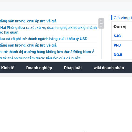
tăng sản lượng, chịu áp lực về giá
Hải Phòng đưa ra xét xử vụ doanh nghiệp khiếu kiện hành
ực hải quan
ưa cá rô phi trở thành ngành hàng xuất khẩu tỷ USD
tăng sản lượng, chịu áp lực về giá
n trở thành thị trường hàng không lớn thứ 2 Đông Nam Á
 tới thành trung tâm dược liệu lớn của cả nước
Hải Phòng đưa ra xét xử vụ doanh nghiệp khiếu kiện hành
Kinh tế
Doanh nghiệp
Pháp luật
wiki doanh nhân
ực hải quan
hởi tố 18 bị can trong vụ "xã hội đen" núp bóng doanh
 AM Best xếp hạng tín nhiệm quốc tế B++: Nền tảng tài
ển vọng phát triển dài hạn
lippines đến Việt Nam tăng bứt phá trong 7 tháng đầu năm
uy định bảo vệ người tố giác hành vi rửa tiền
góp phần giữ vững bình yên nơi biên ải
 tù nhóm đối tượng làm, tàng trữ tiền giả ở Cà Mau
 tới thành trung tâm dược liệu lớn của cả nước
 trái phiếu doanh nghiệp đã phát hành với tổng giá trị