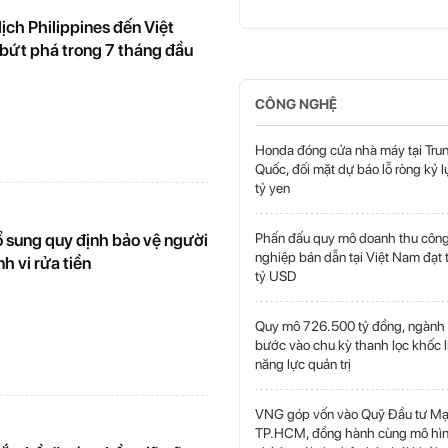
ịch Philippines đến Việt
bứt phá trong 7 tháng đầu
CÔNG NGHỆ
Honda đóng cửa nhà máy tại Tru
Quốc, đối mặt dự báo lỗ ròng kỷ 
tỷ yen
Phấn đấu quy mô doanh thu côn
ổ sung quy định bảo vệ người
nghiệp bán dẫn tại Việt Nam đạt 
nh vi rửa tiền
tỷ USD
Quy mô 726.500 tỷ đồng, ngành
bước vào chu kỳ thanh lọc khốc l
năng lực quản trị
VNG góp vốn vào Quỹ Đầu tư M
TP.HCM, đồng hành cùng mô hìn