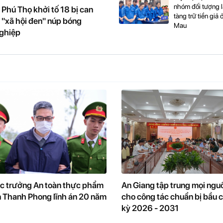
nhóm đối tượng 
Phú Thọ khởi tố 18 bị can
tàng trữ tiền giả 
 "xã hội đen" núp bóng
Mau
ghiệp
c trưởng An toàn thực phẩm
An Giang tập trung mọi ngu
 Thanh Phong lĩnh án 20 năm
cho công tác chuẩn bị bầu 
kỳ 2026 - 2031