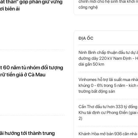
t thần” góp phần giữ vững
chính mới cho hệ sinh thái khởi 
công nghệ
ơi biên ải
ĐỊA ỐC
Ninh Bình chấp thuận đầu tư dự 
đường dây 220 kV Nam Định - H
dài gần 50 km
t 60 năm tù nhóm đối tượng
trữ tiền giả ở Cà Mau
Vinhomes hỗ trợ lãi suất mua nhà
khủng 0 - 6% trong 5 năm - kích 
trường bất động sản
Cần Thơ đầu tư hơn 333 tỷ đồng
Khu tái định cư Phong Điền (giai
2)
i hướng tới thành trung
Khánh Hòa mở bán 936 căn nhà 