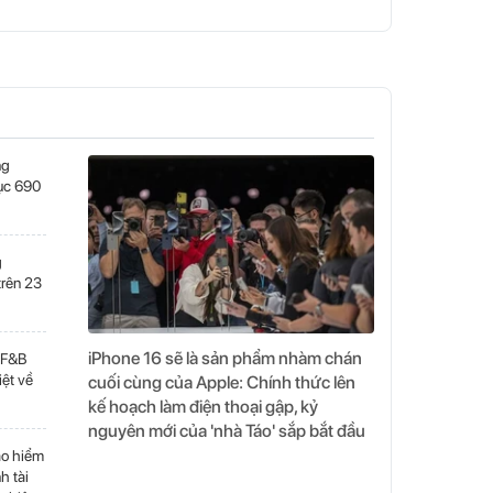
ng
lục 690
g
trên 23
iPhone 16 sẽ là sản phẩm nhàm chán
 F&B
iệt về
cuối cùng của Apple: Chính thức lên
kế hoạch làm điện thoại gập, kỷ
nguyên mới của 'nhà Táo' sắp bắt đầu
ạo hiểm
h tài