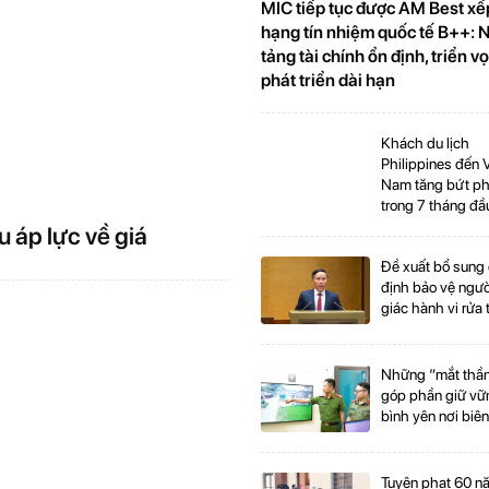
MIC tiếp tục được AM Best xế
hạng tín nhiệm quốc tế B++: 
tảng tài chính ổn định, triển v
phát triển dài hạn
Khách du lịch
Philippines đến V
Nam tăng bứt p
trong 7 tháng đầ
năm
u áp lực về giá
Đề xuất bổ sung
định bảo vệ ngườ
giác hành vi rửa 
Những “mắt thầ
góp phần giữ vữ
bình yên nơi biên
Tuyên phạt 60 n