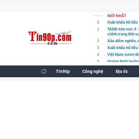
MỚI NHẤT
0
Xuất khẩu hồ tiêu 
1
TAND khu vực 4 - 
chính trong lĩnh v
2
Xóa điểm nghẽn, đ
3
Xuất khẩu hồ tiêu 
4
Việt Nam vươn lê
5
Quảng Ngãi hướng
6
TAND khu vực 4 - 
Tin90p
Công nghệ
Địa ốc
chính trong lĩnh v
7
Công an Phú Thọ k
nghiệp
8
MIC tiếp tục được
chính ổn định, tri
9
Khách du lịch Phi
10
Đề xuất bổ sung q
11
Những “mắt thần” 
12
Tuyên phạt 60 năm
13
Quảng Ngãi hướng
14
Tuần cuối tháng 7,