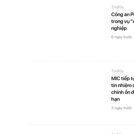
Tin90p
Công an Ph
trong vụ 
nghiệp
6 ngày trước
Tin90p
MIC tiếp 
tín nhiệm 
chính ổn đ
hạn
3 ngày trước