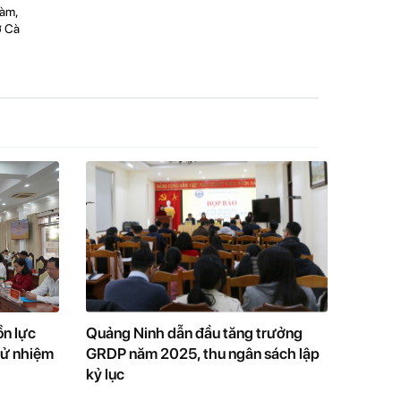
làm,
ở Cà
ồn lực
Quảng Ninh dẫn đầu tăng trưởng
cử nhiệm
GRDP năm 2025, thu ngân sách lập
kỷ lục