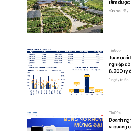
tâm dược l
Vừa mới đây
Tin90p
Tuần cuối 
nghiệp đã 
8.200 tỷ 
1 ngày trước
Tin90p
Doanh ngh
vì quảng c