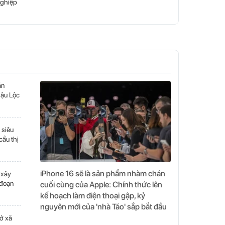
nghiệp
án
ậu Lộc
 siêu
cầu thị
iPhone 16 sẽ là sản phẩm nhàm chán
 xây
 đoạn
cuối cùng của Apple: Chính thức lên
kế hoạch làm điện thoại gập, kỷ
nguyên mới của 'nhà Táo' sắp bắt đầu
ở xã