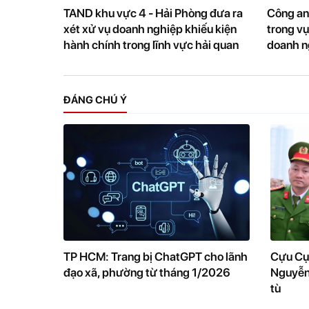
TAND khu vực 4 - Hải Phòng đưa ra
Công an 
xét xử vụ doanh nghiệp khiếu kiện
trong vụ
hành chính trong lĩnh vực hải quan
doanh n
ĐÁNG CHÚ Ý
TP HCM: Trang bị ChatGPT cho lãnh
Cựu Cụ
đạo xã, phường từ tháng 1/2026
Nguyễn
tù