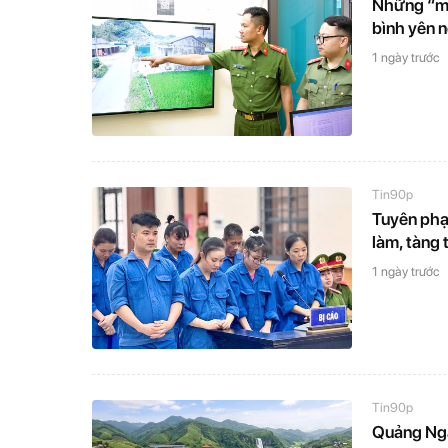
Những “mắ
bình yên n
1 ngày trước
Tin90p
Tuyên phạ
làm, tàng 
1 ngày trước
Tin90p
Quảng Ngã