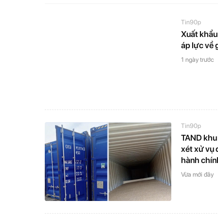
Tin90p
Xuất khẩu 
áp lực về 
1 ngày trước
Tin90p
TAND khu 
xét xử vụ
hành chính
Vừa mới đây