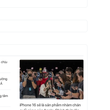
 chịu
trường
 Á
ng tâm
iPhone 16 sẽ là sản phẩm nhàm chán